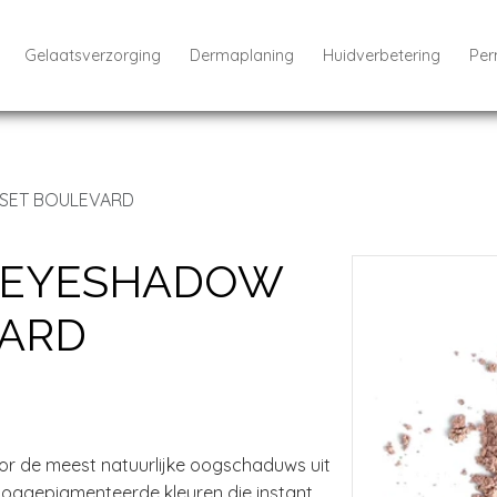
Gelaatsverzorging
Dermaplaning
Huidverbetering
Per
SET BOULEVARD
 EYESHADOW
VARD
voor de meest natuurlijke oogschaduws uit
ooggepigmenteerde kleuren die instant