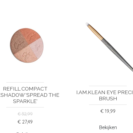
REFILL COMPACT
I.AM.KLEAN EYE PREC
ESHADOW 'SPREAD THE
BRUSH
SPARKLE'
€ 19,99
€ 32,99
€ 27,49
Bekijken