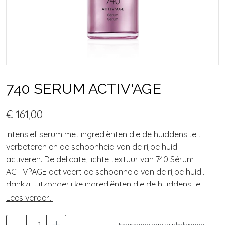
740 SERUM ACTIV'AGE
€ 161,00
Intensief serum met ingrediënten die de huiddensiteit
verbeteren en de schoonheid van de rijpe huid
activeren. De delicate, lichte textuur van 740 Sérum
ACTIV?AGE activeert de schoonheid van de rijpe huid
dankzij uitzonderlijke ingrediënten die de huiddensiteit
verbeteren. Door cel vernieuwing te stimuleren en de
Lees verder...
extracellulaire matrix te versterken, helpen peptiden
-
+
van artisjokbladeren en tabaksbloemen de
Toevoegen aan winkelwagen